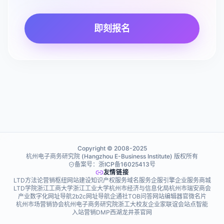
即刻报名
Copyright © 2008-2025
杭州电子商务研究院 (Hangzhou E-Business Institute) 版权所有
备案号：浙ICP备16025413号
友情链接
LTD方法论
营销枢纽
网站建设
知识产权服务
域名服务
企服引擎
企业服务商城
LTD学院
浙江工商大学
浙江工业大学
杭州市经济与信息化局
杭州市瑞安商会
产业数字化网址导航
2b2c网址导航
企通社
TOB问答
网站编辑器
官微名片
杭州市场营销协会
杭州电子商务研究院
浙工大校友企业家联谊会
站点智能
入站营销
DMP
西湖龙井茶官网