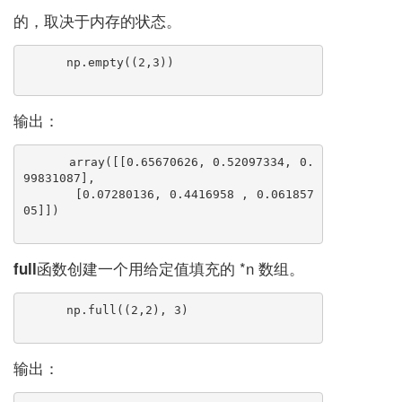
的，取决于内存的状态。
np.empty((2,3))
输出：
array([[0.65670626, 0.52097334, 0.
99831087],
       [0.07280136, 0.4416958 , 0.061857
05]])
函数
创建一个用给定值填充的 *n 数组。
full
np.full((2,2), 3)
输出：