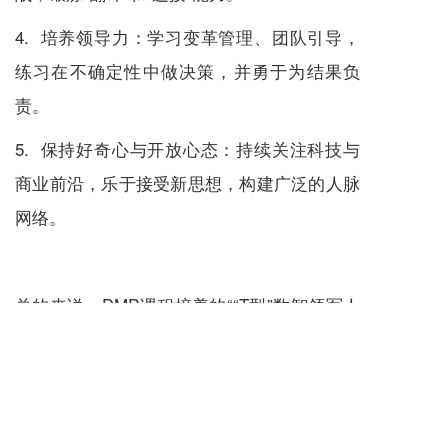
4. 培养领导力：学习变革管理、团队引导，
练习在不确定性中做决策，并勇于为结果负
责。
5. 保持好奇心与开放心态：持续关注科技与
商业前沿，乐于接受新思想，构建广泛的人脉
网络。
总的来说，DMP课程培养的““T型”数智领军人
才是既能钻得进技术深渊，又能跳得出业务全
局；既能读懂点代码、善用AI，又能画蓝图、
促变革的“桥梁型”领袖。