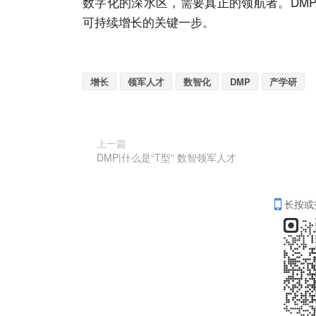
数字化的深水区，需要真正的领航者。DM
可持续增长的关键一步。
增长
领军人才
数智化
DMP
产学研
上一篇
DMP|什么是“T型” 数智领军人才
长按或