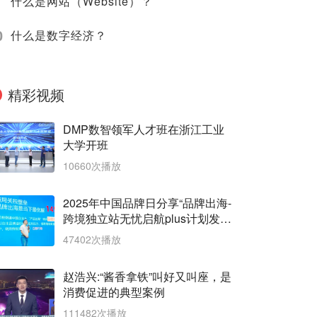
什么是网站（Website）？
0
什么是数字经济？
精彩视频
DMP数智领军人才班在浙江工业
大学开班
10660次播放
2025年中国品牌日分享“品牌出海-
跨境独立站无忧启航plus计划发
布”
47402次播放
赵浩兴:“酱香拿铁”叫好又叫座，是
消费促进的典型案例
111482次播放