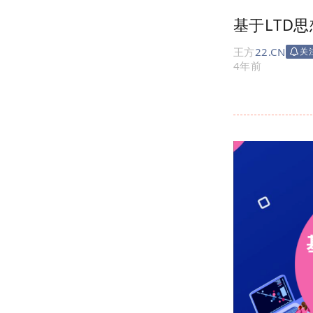
基于LTD
王方
22.CN
关
4年前