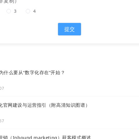
（非复制）
3
4
提交
为什么要从“数字化存在”开始？
:07
字化官网建设与运营指引（附高清知识图谱）
:57
销（Inbound marketing）获客模式概述