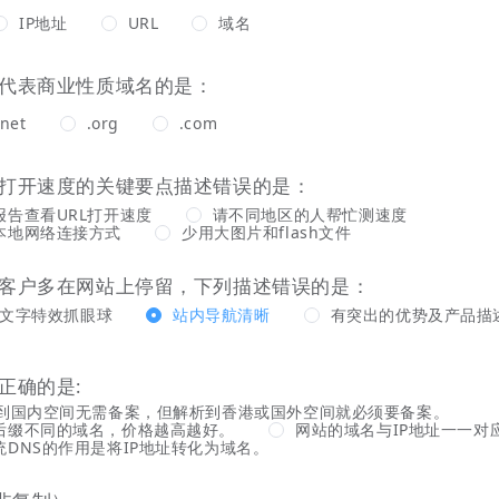
IP地址
URL
域名
后缀代表商业性质域名的是：
.net
.org
.com
网站打开速度的关键要点描述错误的是：
报告查看URL打开速度
请不同地区的人帮忙测速度
本地网络连接方式
少用大图片和flash文件
希望客户多在网站上停留，下列描述错误的是：
h、文字特效抓眼球
站内导航清晰
有突出的优势及产品描
法正确的是:
析到国内空间无需备案，但解析到香港或国外空间就必须要备案。
后缀不同的域名，价格越高越好。
网站的域名与IP地址一一对
DNS的作用是将IP地址转化为域名。