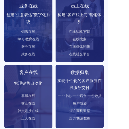
业务在线
员工在线
创建“生意表达”数字化系
构建“客户找上门”营销体
统
系 
销售在线
在线私域/官网
学习/教育在线
在线搜索
服务在线
在线媒体矩阵
政务在线
在线社交平台
客户在线
数据归集
实现个性化的客户服务在
实现销售自动化
线服务交付
客服在线
一个中心·一个后台·一份数据
交互在线
用户轨迹
社交连接在线
潜在商机数据
工具在线
回访/售后数据