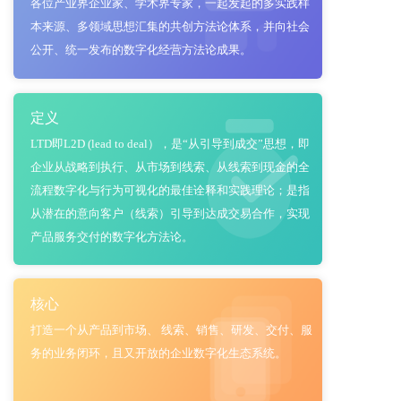
各位产业界企业家、学术界专家，一起发起的多实践样
本来源、多领域思想汇集的共创方法论体系，并向社会
公开、统一发布的数字化经营方法论成果。
定义
LTD即L2D (lead to deal），是“从引导到成交”思想，即
企业从战略到执行、从市场到线索、从线索到现金的全
流程数字化与行为可视化的最佳诠释和实践理论；是指
从潜在的意向客户（线索）引导到达成交易合作，实现
产品服务交付的数字化方法论。
核心
打造一个从产品到市场、 线索、销售、研发、交付、服
务的业务闭环，且又开放的企业数字化生态系统。