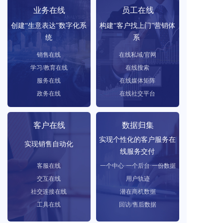
业务在线
员工在线
创建“生意表达”数字化系
构建“客户找上门”营销体
统
系 
销售在线
在线私域/官网
学习/教育在线
在线搜索
服务在线
在线媒体矩阵
政务在线
在线社交平台
客户在线
数据归集
实现个性化的客户服务在
实现销售自动化
线服务交付
客服在线
一个中心·一个后台·一份数据
交互在线
用户轨迹
社交连接在线
潜在商机数据
工具在线
回访/售后数据