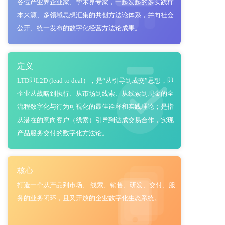
各位产业界企业家、学术界专家，一起发起的多实践样
本来源、多领域思想汇集的共创方法论体系，并向社会
公开、统一发布的数字化经营方法论成果。
定义
LTD即L2D (lead to deal），是“从引导到成交”思想，即
企业从战略到执行、从市场到线索、从线索到现金的全
流程数字化与行为可视化的最佳诠释和实践理论；是指
从潜在的意向客户（线索）引导到达成交易合作，实现
产品服务交付的数字化方法论。
核心
打造一个从产品到市场、 线索、销售、研发、交付、服
务的业务闭环，且又开放的企业数字化生态系统。